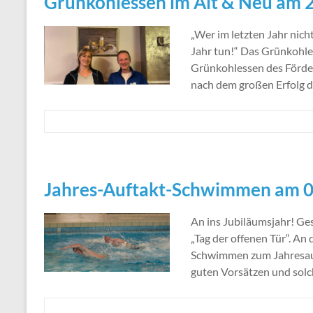
Grünkohlessen im Alt & Neu am 2
„Wer im letzten Jahr nich
Jahr tun!“ Das Grünkohle
Grünkohlessen des Förder
nach dem großen Erfolg d
Jahres-Auftakt-Schwimmen am 0
An ins Jubiläumsjahr! Ge
„Tag der offenen Tür“. An 
Schwimmen zum Jahresauft
guten Vorsätzen und solch