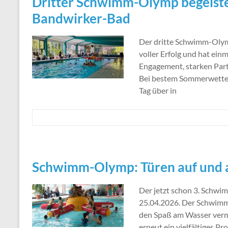
Dritter Schwimm-Olymp begeiste
Bandwirker-Bad
Der dritte Schwimm-Olym
voller Erfolg und hat ei
Engagement, starken Part
Bei bestem Sommerwetter
Tag über in
Schwimm-Olymp: Türen auf und a
Der jetzt schon 3. Schw
25.04.2026. Der Schwimm
den Spaß am Wasser vermit
erneut ein vielfältiges P